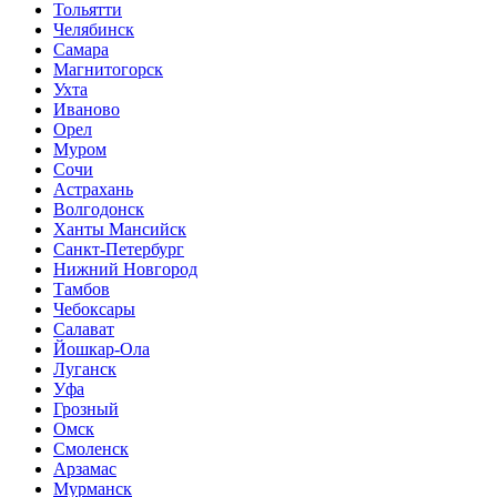
Тольятти
Челябинск
Самара
Магнитогорск
Ухта
Иваново
Орел
Муром
Сочи
Астрахань
Волгодонск
Ханты Мансийск
Санкт-Петербург
Нижний Новгород
Тамбов
Чебоксары
Салават
Йошкар-Ола
Луганск
Уфа
Грозный
Омск
Смоленск
Арзамас
Мурманск