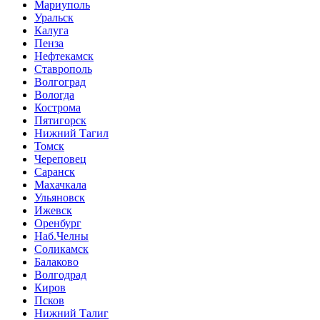
Мариуполь
Уральск
Калуга
Пенза
Нефтекамск
Ставрополь
Волгоград
Вологда
Кострома
Пятигорск
Нижний Тагил
Томск
Череповец
Саранск
Махачкала
Ульяновск
Ижевск
Оренбург
Наб.Челны
Соликамск
Балаково
Волгодрад
Киров
Псков
Нижний Талиг